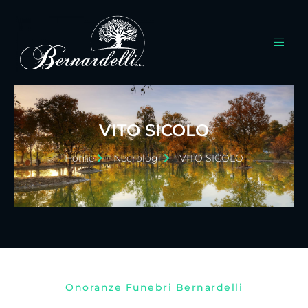
VITO SICOLO
Home
Necrologi
VITO SICOLO
Onoranze Funebri Bernardelli