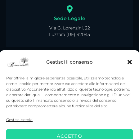
Sede Legale
Via G. Lorenzini, 22
Luzzara (RE) 42045
Gestisci il consenso
Per offrire la migliore esperienza possibile, utilizziamo tecnologie
come i cookie per memorizzare e/o accedere alle informazioni del
dispositivo. Acconsentendo all'utilizzo di queste tecnologie, potremo
elaborare dati quali il comportamento di navigazione o gli ID univoci
su questo sito. Il mancato consenso o la revoca del consenso
potrebbero compromettere alcune funzionalità del sito.
Gestisci servizi
ACCETTO
Copyright © 2022. Tutti i diritti riservati – Onoranze