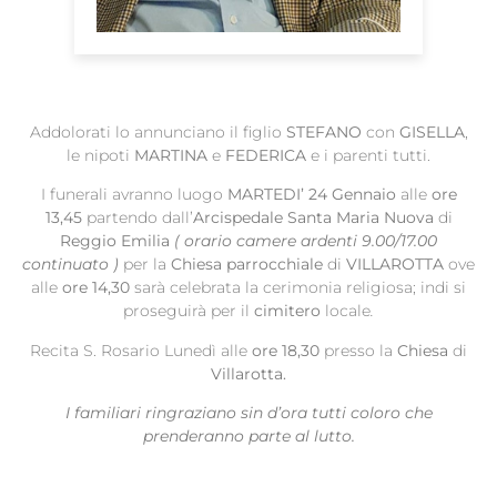
Addolorati lo annunciano il figlio
STEFANO
con
GISELLA
,
le nipoti
MARTINA
e
FEDERICA
e i parenti tutti.
I funerali avranno luogo
MARTEDI’ 24 Gennaio
alle
ore
13,45
partendo dall’
Arcispedale Santa Maria Nuova
di
Reggio Emilia
( orario camere ardenti 9.00/17.00
continuato )
per la
Chiesa parrocchiale
di
VILLAROTTA
ove
alle
ore 14,30
sarà celebrata la cerimonia religiosa; indi si
proseguirà per il
cimitero
locale
.
Recita S. Rosario Lunedì alle
ore 18,30
presso la
Chiesa
di
Villarotta.
I familiari ringraziano sin d’ora tutti coloro che
prenderanno parte al lutto.