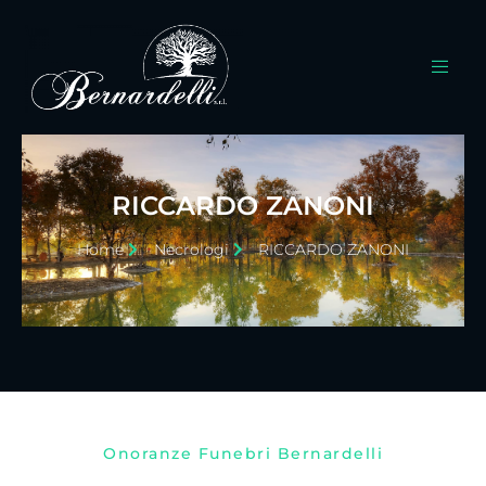
RICCARDO ZANONI
Home
Necrologi
RICCARDO ZANONI
Onoranze Funebri Bernardelli