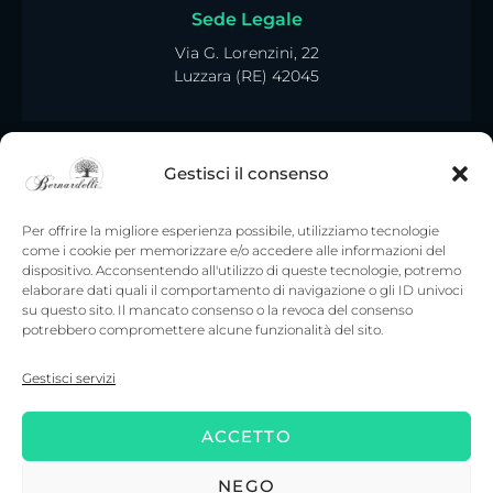
Sede Legale
Via G. Lorenzini, 22
Luzzara (RE) 42045
Gestisci il consenso
Per offrire la migliore esperienza possibile, utilizziamo tecnologie
come i cookie per memorizzare e/o accedere alle informazioni del
dispositivo. Acconsentendo all'utilizzo di queste tecnologie, potremo
elaborare dati quali il comportamento di navigazione o gli ID univoci
su questo sito. Il mancato consenso o la revoca del consenso
potrebbero compromettere alcune funzionalità del sito.
Gestisci servizi
ACCETTO
Copyright © 2022. Tutti i diritti riservati – Onoranze
Funebri Bernardelli srl – P. IVA: 02950220356 –
Accedi
–
NEGO
Powered by
Digitalia srl