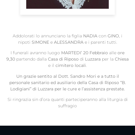
Addolorati lo annunciano la figlia
NADIA
con
GINO
, i
nipoti
SIMONE
e
ALESSANDRA
e i parenti tutti.
I funerali avranno luogo
MARTEDI’ 20 Febbraio
alle
ore
9,30
partendo dalla
Casa di Riposo
di
Luzzara
per la
Chiesa
e il
cimitero locali
.
Un grazie sentito al Dott. Sandro Mori e a tutto il
personale sanitario ed ausiliario
della Casa di Riposo “B.
Lodigiani” di Luzzara per le cure e l’assistenza prestate.
Si ringrazia sin d’ora quanti parteciperanno alla liturgia di
suffragio