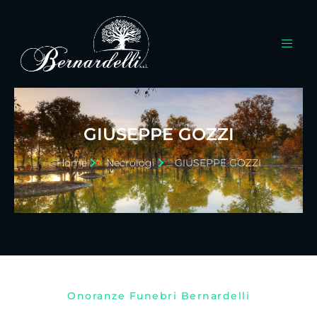
GIUSEPPE GOZZI
Home
Necrologi
GIUSEPPE GOZZI
Onoranze Funebri Bernardelli