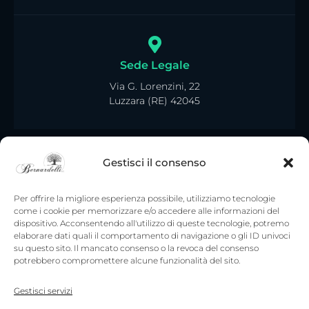
Sede Legale
Via G. Lorenzini, 22
Luzzara (RE) 42045
Gestisci il consenso
Per offrire la migliore esperienza possibile, utilizziamo tecnologie
come i cookie per memorizzare e/o accedere alle informazioni del
dispositivo. Acconsentendo all'utilizzo di queste tecnologie, potremo
elaborare dati quali il comportamento di navigazione o gli ID univoci
su questo sito. Il mancato consenso o la revoca del consenso
potrebbero compromettere alcune funzionalità del sito.
Gestisci servizi