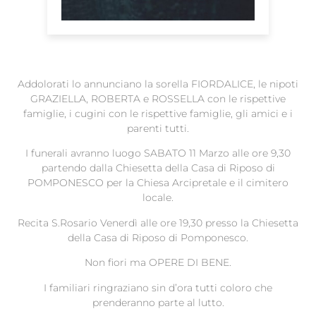
Addolorati lo annunciano la sorella FIORDALICE, le nipoti
GRAZIELLA, ROBERTA e ROSSELLA con le rispettive
famiglie, i cugini con le rispettive famiglie, gli amici e i
parenti tutti.
I funerali avranno luogo SABATO 11 Marzo alle ore 9,30
partendo dalla Chiesetta della Casa di Riposo di
POMPONESCO per la Chiesa Arcipretale e il cimitero
locale.
Recita S.Rosario Venerdì alle ore 19,30 presso la Chiesetta
della Casa di Riposo di Pomponesco.
Non fiori ma OPERE DI BENE.
I familiari ringraziano sin d’ora tutti coloro che
prenderanno parte al lutto.