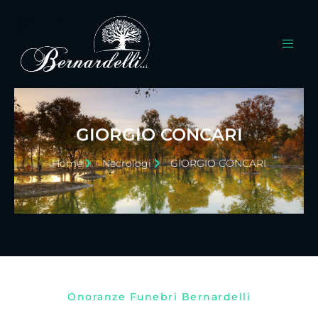
GIORGIO CONCARI
Home
Necrologi
GIORGIO CONCARI
Onoranze Funebri Bernardelli