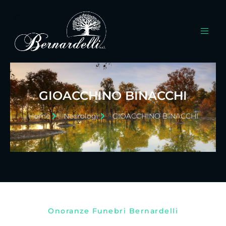
GIOACCHINO BINACCHI
Home
Necrologi
GIOACCHINO BINACCHI
Onoranze Funebri Bernardelli