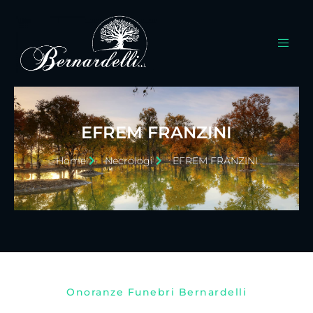
EFREM FRANZINI
Home
Necrologi
EFREM FRANZINI
Onoranze Funebri Bernardelli