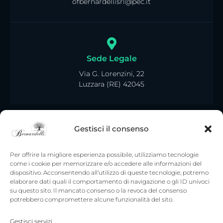
ofbernardellisrl@pec.it
Sede Legale
Via G. Lorenzini, 22
Luzzara (RE) 42045
Gestisci il consenso
Per offrire la migliore esperienza possibile, utilizziamo tecnologie
come i cookie per memorizzare e/o accedere alle informazioni del
dispositivo. Acconsentendo all'utilizzo di queste tecnologie, potremo
elaborare dati quali il comportamento di navigazione o gli ID univoci
su questo sito. Il mancato consenso o la revoca del consenso
potrebbero compromettere alcune funzionalità del sito.
Gestisci servizi