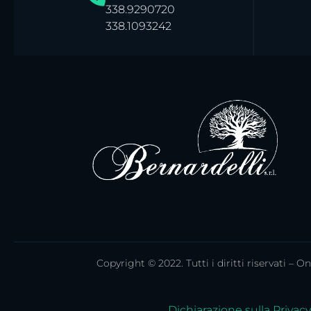
338.9290720
338.1093242
Copyright © 2022. Tutti i diritti riservati – 
Dichiarazione sulla Privacy