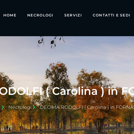
HOME
NECROLOGI
SERVIZI
CONTATTI E SEDI
DOLFI ( Carolina ) in 
e
Necrologi
DECIMA RODOLFI ( Carolina ) in FORN