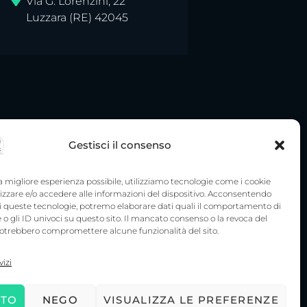
Via G. Lorenzini, 22
Luzzara (RE) 42045
Gestisci il consenso
la migliore esperienza possibile, utilizziamo tecnologie come i cookie
zare e/o accedere alle informazioni del dispositivo. Acconsentendo
o di queste tecnologie, potremo elaborare dati quali il comportamento di
 o gli ID univoci su questo sito. Il mancato consenso o la revoca del
trebbero compromettere alcune funzionalità del sito.
owered by
Digitalia srl
vizi
TTO
NEGO
VISUALIZZA LE PREFERENZE
imento