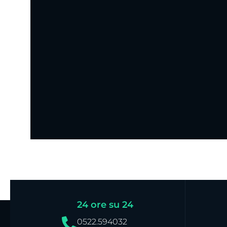
24 ore su 24
0522.594032