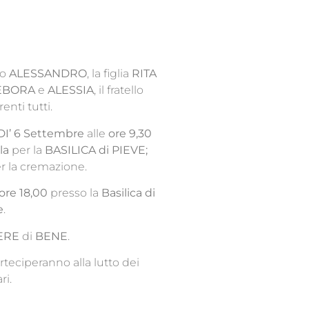
to
ALESSANDRO
, la figlia
RITA
EBORA
e
ALESSIA
, il fratello
renti tutti.
I’ 6 Settembre
alle
ore 9,30
lla
per la
BASILICA di PIEVE;
er la cremazione.
ore 18,00
presso la
Basilica di
e
.
ERE
di
BENE
.
arteciperanno alla lutto dei
ri.