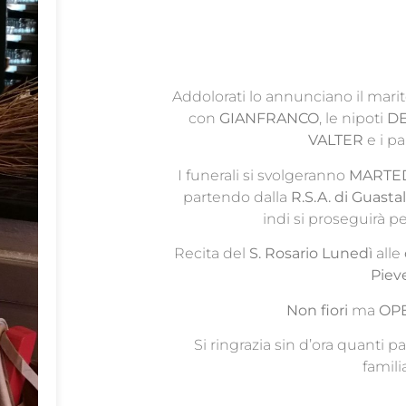
Addolorati lo annunciano il mari
con
GIANFRANCO
, le nipoti
D
VALTER
e i pa
I funerali si svolgeranno
MARTED
partendo dalla
R.S.A. di Guasta
indi si proseguirà p
Recita del
S. Rosario Lunedì
alle
Piev
Non fiori
ma
OP
Si ringrazia sin d’ora quanti p
familia