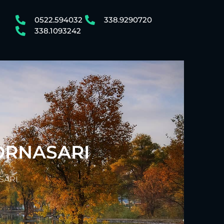
0522.594032
338.9290720
338.1093242
FORNASARI
ASARI