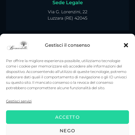
Sede Legale
Via G. Lorenzini, 22
Luzzara (RE) 42045
Gestisci il consenso
Per offrire la migliore esperienza possibile, utilizziamo tecnologie
come i cookie per memorizzare e/o accedere alle informazioni del
dispositivo. Acconsentendo all'utilizzo di queste tecnologie, potremo
elaborare dati quali il comportamento di navigazione o gli ID univoci
su questo sito. Il mancato consenso o la revoca del consenso
potrebbero compromettere alcune funzionalità del sito.
Gestisci servizi
ACCETTO
Copyright © 2022. Tutti i diritti riservati – Onoranze
Funebri Bernardelli srl – P. IVA: 02950220356 –
Accedi
–
NEGO
Powered by
Digitalia srl