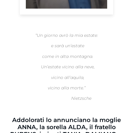
“Un giorno avrò la mia estate:
e sarà un’estate
come in alta montagna.
Un’estate vicino alla neve,
vicino all’aquila,
vicino alla morte.”
Nietzsche
Addolorati lo annunciano la moglie
ANNA, la sorella ALDA, il fratello