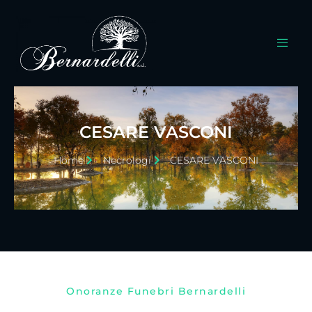
CESARE VASCONI
Home
Necrologi
CESARE VASCONI
Onoranze Funebri Bernardelli