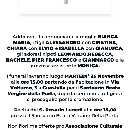
Addolorati lo annunciano la moglie
BIANCA
MARIA
, i figli
ALESSANDRO
con
CRISTINA
,
CHIARA
con
ELVIO
e
ISABELLA
con
GIANLUCA
,
gli adorati nipoti
LEONARDO
,
REBECCA
,
RACHELE
,
PIER FRANCESCO
e
GIANMARCO
e la
preziosa assistente
MONICA
.
I funerali avranno luogo
MARTEDI’ 25 Novembre
alle
ore 15,00
partendo dall’abitazione in
Via
Volturno
,
3
a
Guastalla
per il
Santuario Beata
Vergine della Porta
; dopo la cerimonia religiosa
si proseguirà per la cremazione.
Recita del
S. Rosario Lunedì
alle
ore 18,00
presso il Santuario Beata Vergine Della Porta.
Non fiori ma offerte pro
Associazione Culturale