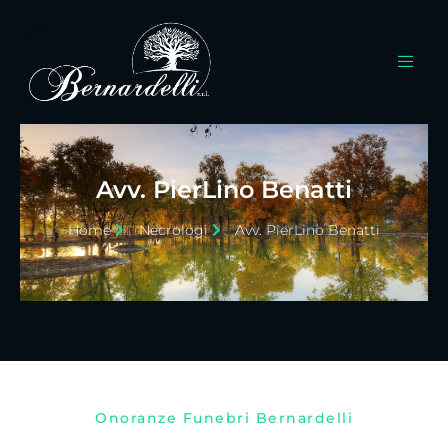
Avv. PierLino Benatti
Home
Necrologi
Avv. PierLino Benatti
Onoranze Funebri Bernardelli